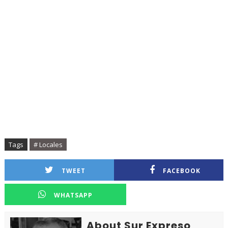
Tags
# Locales
TWEET
FACEBOOK
WHATSAPP
About Sur Expreso