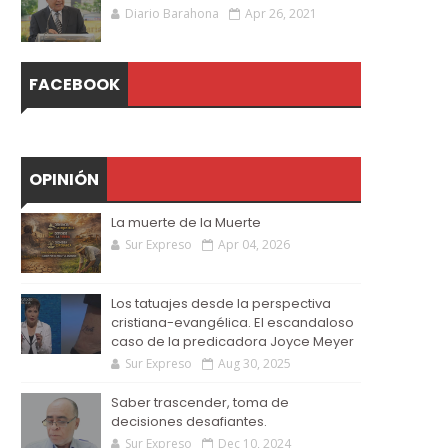
Diario Barahona
Apr 26, 2021
FACEBOOK
OPINIÓN
La muerte de la Muerte
Sur Expreso
Apr 04, 2026
Los tatuajes desde la perspectiva
cristiana-evangélica. El escandaloso
caso de la predicadora Joyce Meyer
Sur Expreso
Aug 30, 2025
Saber trascender, toma de
decisiones desafiantes.
Sur Expreso
Dec 10, 2024