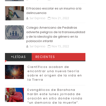
El fracaso escolar es un insumo a la
delincuencia
Sur Expreso
Nov 21, 2022
Colegio Americano de Pediatras
advierte peligros de la transexualidad
y de la ideología de género en la
población infantil
Sur Expreso
Nov 15, 2022
+LEÍDAS
RECIENTES
Científicos acaban de
encontrar una nueva teoría
sobre el origen de la vida en
la Tierra
Evangélicos de Barahona
harán este lunes jornada de
oración en sitio donde ronda
“un demonio de la muerte”.