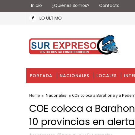
Inicio
¿Quiénes Somos?
Contacto
LO ÚLTIMO
PORTADA
NACIONALES
LOCALES
INT
Home
Nacionales
COE coloca a Barahona y a Pederna
COE coloca a Barahona
10 provincias en alert