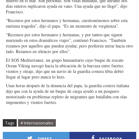
muerto en el mar. Son personas. Son vidas humanas, que durante dos
días enteros suplicaron ayuda en vano. Una ayuda que no llegó”, dijo
Francisco.
“Recemos por estos hermanos y hermanas, cuestionémonos sobre esta
enésima tragedia”, dijo el papa. “Es un momento de vergüenza”.
“Recemos por estos hermanos y hermanas, y por tantos que siguen
muriendo en estos dramáticos viajes”, continuó Francisco. “También
rezamos por aquellos que pueden ayudar, pero prefieren mirar hacia otro
lado. Rezamos en silencio por ellos”.
El SOS Mediterranee, un grupo humanitario cuyo buque de rescate
Ocean Viking navegó hacia la ubicación de la barcaza entre fuertes
vientos y oleaje, dijo que un navío de la guardia costera libia debió
llegar al lugar pero nunca lo hizo.
Unas horas después de la denuncia del papa, la guardia costera italiana
dijo que con la ayuda de un buque de carga ayudó a un pesquero
motorizado en problemas repleto de migrantes que batallaba con olas
imponentes y vientos fuertes.
Tags
# Internacionales
TWEET
FACEBOOK