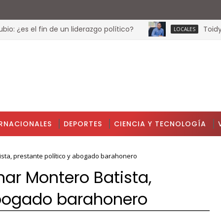
¿es el fin de un liderazgo político?
Toidy Pér
LOCALES
ERNACIONALES
DEPORTES
CIENCIA Y TECNOLOGÍA
tista, prestante político y abogado barahonero
inar Montero Batista,
abogado barahonero