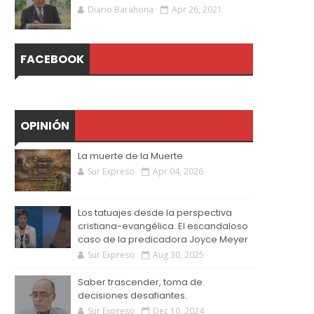
Diario Barahona
Apr 26, 2021
FACEBOOK
OPINIÓN
La muerte de la Muerte
Sur Expreso
Apr 04, 2026
Los tatuajes desde la perspectiva
cristiana-evangélica. El escandaloso
caso de la predicadora Joyce Meyer
Sur Expreso
Aug 30, 2025
Saber trascender, toma de
decisiones desafiantes.
Sur Expreso
Dec 10, 2024