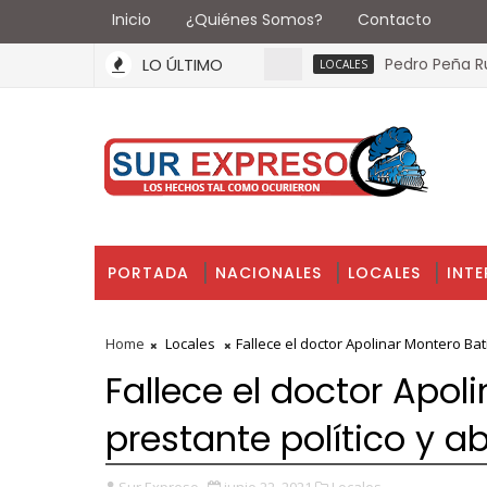
Inicio
¿Quiénes Somos?
Contacto
LO ÚLTIMO
Pedro Peña Rubio: 
LOCALES
PORTADA
NACIONALES
LOCALES
INT
Home
Locales
Fallece el doctor Apolinar Montero Ba
Fallece el doctor Apol
prestante político y 