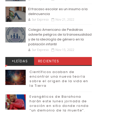
El fracaso escolar es un insumo a la
delincuencia
Sur Expreso
Nov 21, 2022
Colegio Americano de Pediatras
advierte peligros de la transexualidad
y de la ideología de género en la
población infantil
Sur Expreso
Nov 15, 2022
+LEÍDAS
RECIENTES
Científicos acaban de
encontrar una nueva teoría
sobre el origen de la vida en
la Tierra
Evangélicos de Barahona
harán este lunes jornada de
oración en sitio donde ronda
“un demonio de la muerte”.