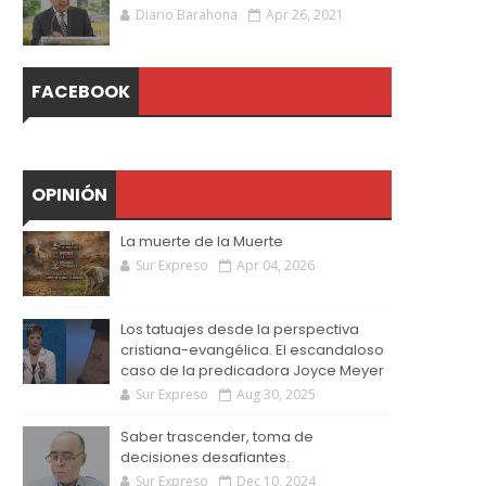
Diario Barahona
Apr 26, 2021
FACEBOOK
OPINIÓN
La muerte de la Muerte
Sur Expreso
Apr 04, 2026
Los tatuajes desde la perspectiva
cristiana-evangélica. El escandaloso
caso de la predicadora Joyce Meyer
Sur Expreso
Aug 30, 2025
Saber trascender, toma de
decisiones desafiantes.
Sur Expreso
Dec 10, 2024