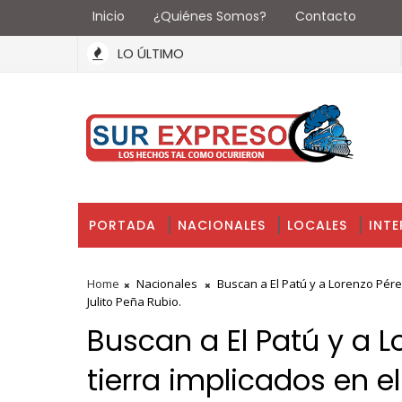
Inicio
¿Quiénes Somos?
Contacto
LO ÚLTIMO
PORTADA
NACIONALES
LOCALES
INT
Home
Nacionales
Buscan a El Patú y a Lorenzo Pérez
Julito Peña Rubio.
Buscan a El Patú y a L
tierra implicados en e