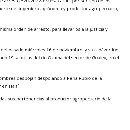
de arresto 520-2022-EMES-07200, por ser uno de los
muerte del ingeniero agrónomo y productor agropecuario,
sma orden de arresto, para llevarlos a la justicia y
 del pasado miércoles 16 de noviembre, y su cadáver fue
o 19, a orillas del río Ozama del sector de Gualey, en el
ombres despojan despojando a Peña Rubio de la
 en Haití.
das sus pertenencias al productor agropecuario de la