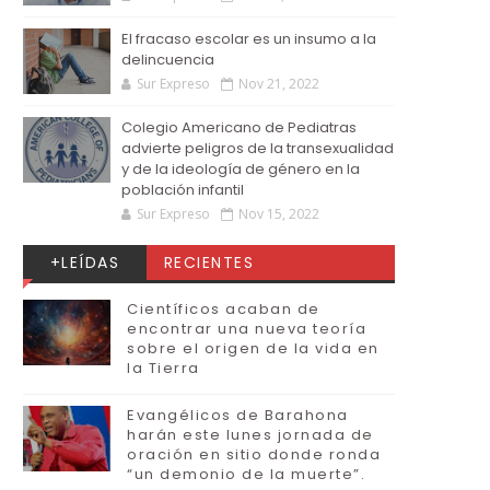
El fracaso escolar es un insumo a la
delincuencia
Sur Expreso
Nov 21, 2022
Colegio Americano de Pediatras
advierte peligros de la transexualidad
y de la ideología de género en la
población infantil
Sur Expreso
Nov 15, 2022
+LEÍDAS
RECIENTES
Científicos acaban de
encontrar una nueva teoría
sobre el origen de la vida en
la Tierra
Evangélicos de Barahona
harán este lunes jornada de
oración en sitio donde ronda
“un demonio de la muerte”.