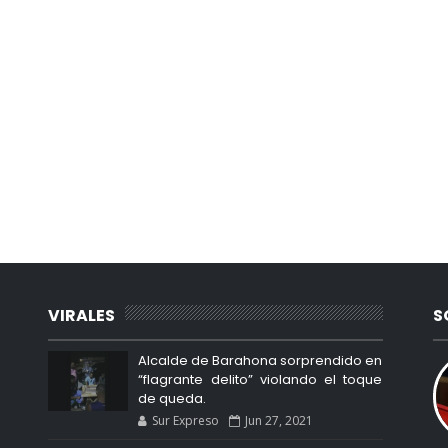
VIRALES
S
Alcalde de Barahona sorprendido en
“flagrante delito” violando el toque
de queda.
Sur Expreso
Jun 27, 2021