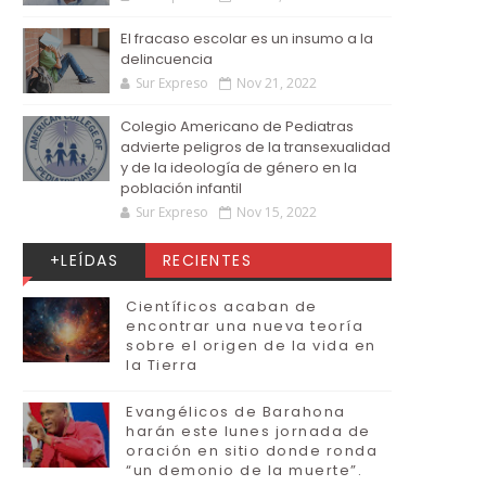
El fracaso escolar es un insumo a la
delincuencia
Sur Expreso
Nov 21, 2022
Colegio Americano de Pediatras
advierte peligros de la transexualidad
y de la ideología de género en la
población infantil
Sur Expreso
Nov 15, 2022
+LEÍDAS
RECIENTES
Científicos acaban de
encontrar una nueva teoría
sobre el origen de la vida en
la Tierra
Evangélicos de Barahona
harán este lunes jornada de
oración en sitio donde ronda
“un demonio de la muerte”.