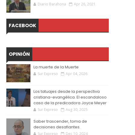
Diario Barahona
Apr 26, 2021
FACEBOOK
OPINIÓN
La muerte de la Muerte
Sur Expreso
Apr 04, 2026
Los tatuajes desde la perspectiva
cristiana-evangélica. El escandaloso
caso de la predicadora Joyce Meyer
Sur Expreso
Aug 30, 2025
Saber trascender, toma de
decisiones desafiantes.
Sur Expreso
Dec 10, 2024